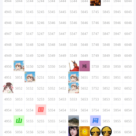
4934
5034
5134
5234
5334
5434
5534
4935
5035
5135
5235
5335
5435
5535
4936
5036
5136
5236
5336
5436
5536
4937
5037
5137
5237
5337
5437
5537
4938
5038
5138
5238
5338
5438
5538
4939
5039
5139
5239
5339
5439
5539
4940
5040
5140
5240
5340
5440
5540
4941
5041
5141
5241
5341
5441
5541
4942
5042
5142
5242
5342
5442
5542
4943
5043
5143
5243
5343
5443
5543