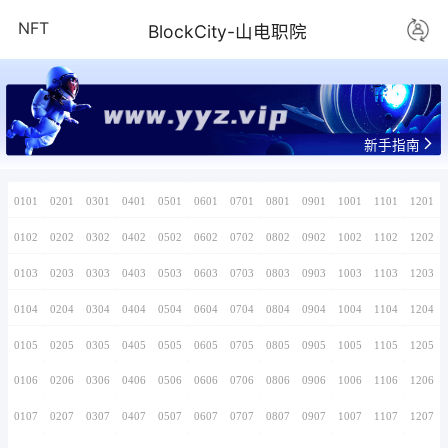
NFT
BlockCity-
www.yyz.v
0101
0201
0301
0401
0501
0601
0701
0102
0202
0302
0402
0502
0602
0702
0103
0203
0303
0403
0503
0603
0703
0104
0204
0304
0404
0504
0604
0704
0105
0205
0305
0405
0505
0605
0705