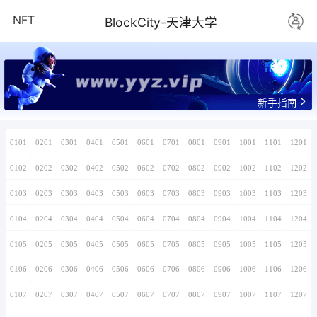
NFT
BlockCity-
www.yyz.v
0101
0201
0301
0401
0501
0601
0701
0102
0202
0302
0402
0502
0602
0702
0103
0203
0303
0403
0503
0603
0703
0104
0204
0304
0404
0504
0604
0704
0105
0205
0305
0405
0505
0605
0705