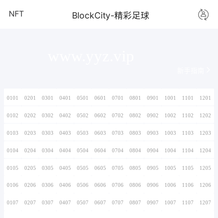
NFT
BlockCity-
www.yyz.vi
0101
0201
0301
0401
0501
0601
0701
0102
0202
0302
0402
0502
0602
0702
0103
0203
0303
0403
0503
0603
0703
0104
0204
0304
0404
0504
0604
0704
0105
0205
0305
0405
0505
0605
0705