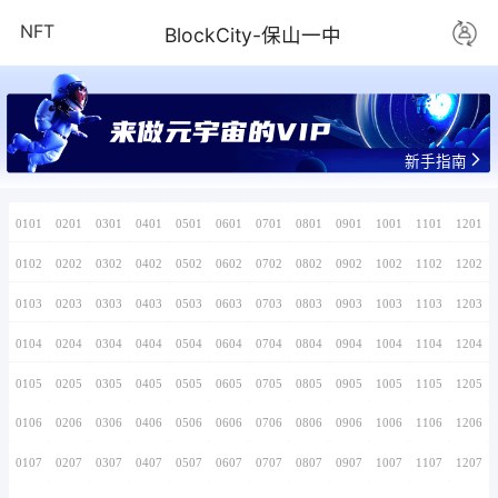
NFT
BlockCity-
www.yyz.v
0101
0201
0301
0401
0501
0601
0701
0102
0202
0302
0402
0502
0602
0702
0103
0203
0303
0403
0503
0603
0703
0104
0204
0304
0404
0504
0604
0704
0105
0205
0305
0405
0505
0605
0705