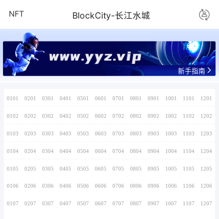
NFT
BlockCity-
www.yyz.v
0101
0201
0301
0401
0501
0601
0701
0102
0202
0302
0402
0502
0602
0702
0103
0203
0303
0403
0503
0603
0703
0104
0204
0304
0404
0504
0604
0704
0105
0205
0305
0405
0505
0605
0705