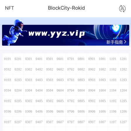
NFT
BlockCity-Rokid
www.yyz.vip
新手指南
0101
0201
0301
0401
0501
0601
0701
0801
0901
1001
1101
1201
0102
0202
0302
0402
0502
0602
0702
0802
0902
1002
1102
1202
0103
0203
0303
0403
0503
0603
0703
0803
0903
1003
1103
1203
0104
0204
0304
0404
0504
0604
0704
0804
0904
1004
1104
1204
0105
0205
0305
0405
0505
0605
0705
0805
0905
1005
1105
1205
0106
0206
0306
0406
0506
0606
0706
0806
0906
1006
1106
1206
0107
0207
0307
0407
0507
0607
0707
0807
0907
1007
1107
1207