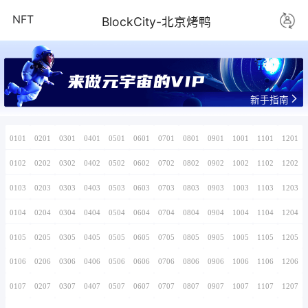
NFT
BlockCity-
www.yyz.v
0101
0201
0301
0401
0501
0601
0701
0102
0202
0302
0402
0502
0602
0702
0103
0203
0303
0403
0503
0603
0703
0104
0204
0304
0404
0504
0604
0704
0105
0205
0305
0405
0505
0605
0705