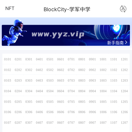
NFT
BlockCity-
www.yyz.v
0101
0201
0301
0401
0501
0601
0701
0102
0202
0302
0402
0502
0602
0702
0103
0203
0303
0403
0503
0603
0703
0104
0204
0304
0404
0504
0604
0704
0105
0205
0305
0405
0505
0605
0705