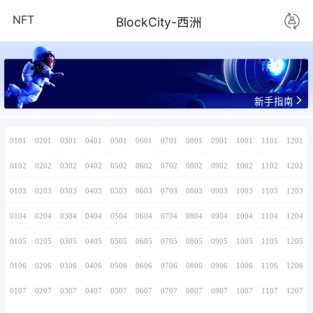
NFT
BlockCity-
www.yyz.v
0101
0201
0301
0401
0501
0601
0701
0102
0202
0302
0402
0502
0602
0702
0103
0203
0303
0403
0503
0603
0703
0104
0204
0304
0404
0504
0604
0704
0105
0205
0305
0405
0505
0605
0705