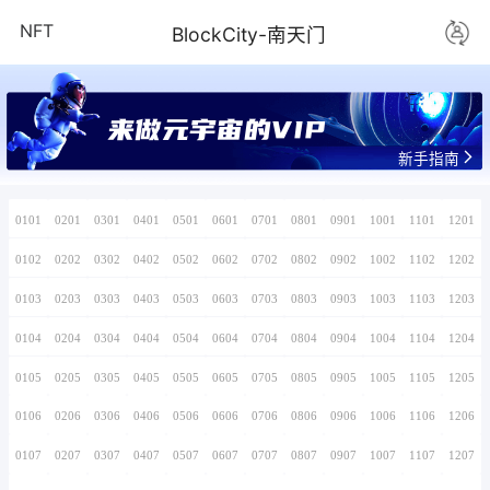
NFT
BlockCity-
www.yyz.v
0101
0201
0301
0401
0501
0601
0701
0102
0202
0302
0402
0502
0602
0702
0103
0203
0303
0403
0503
0603
0703
0104
0204
0304
0404
0504
0604
0704
0105
0205
0305
0405
0505
0605
0705