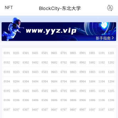
NFT
BlockCity-
www.yyz.v
0101
0201
0301
0401
0501
0601
0701
0102
0202
0302
0402
0502
0602
0702
0103
0203
0303
0403
0503
0603
0703
0104
0204
0304
0404
0504
0604
0704
0105
0205
0305
0405
0505
0605
0705