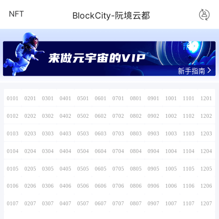
NFT
BlockCity-
www.yyz.v
0101
0201
0301
0401
0501
0601
0701
0102
0202
0302
0402
0502
0602
0702
0103
0203
0303
0403
0503
0603
0703
0104
0204
0304
0404
0504
0604
0704
0105
0205
0305
0405
0505
0605
0705