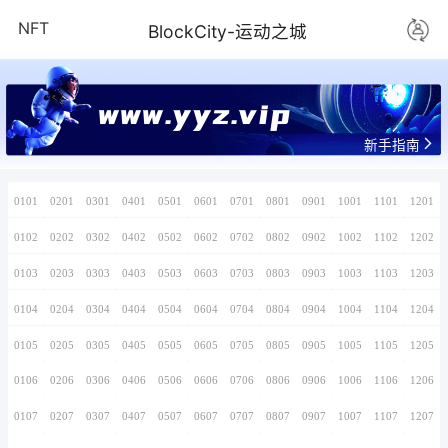
NFT
BlockCity-
www.yyz.v
0101
0201
0301
0401
0501
0601
0701
0102
0202
0302
0402
0502
0602
0702
0103
0203
0303
0403
0503
0603
0703
0104
0204
0304
0404
0504
0604
0704
0105
0205
0305
0405
0505
0605
0705