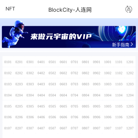
NFT
BlockCity-
0101
0201
0301
0401
0501
0601
0701
0102
0202
0302
0402
0502
0602
0702
0103
0203
0303
0403
0503
0603
0703
0104
0204
0304
0404
0504
0604
0704
0105
0205
0305
0405
0505
0605
0705