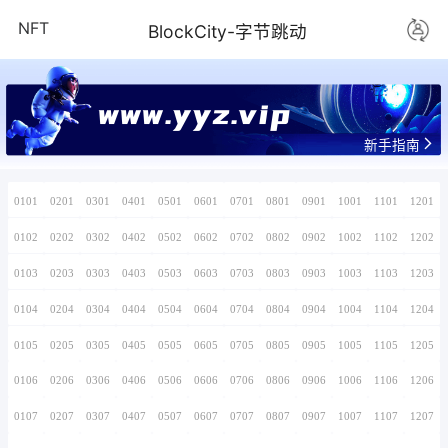
NFT
BlockCity-
www.yyz.v
0101
0201
0301
0401
0501
0601
0701
0102
0202
0302
0402
0502
0602
0702
0103
0203
0303
0403
0503
0603
0703
0104
0204
0304
0404
0504
0604
0704
0105
0205
0305
0405
0505
0605
0705