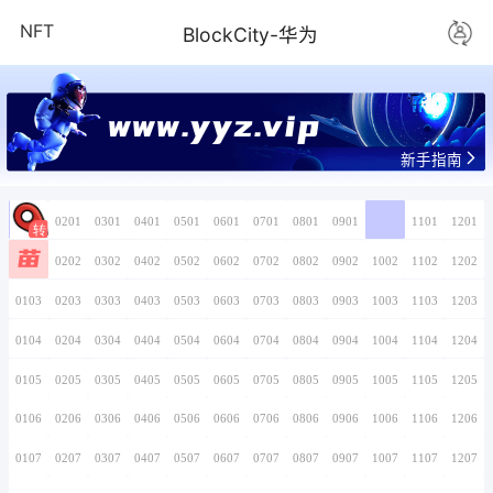
NFT
BlockCity-
www.yyz.v
0101
0201
0301
0401
0501
0601
0701
苗
0102
0202
0302
0402
0502
0602
0702
0103
0203
0303
0403
0503
0603
0703
0104
0204
0304
0404
0504
0604
0704
0105
0205
0305
0405
0505
0605
0705