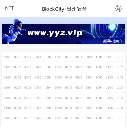
NFT
BlockCity-
0101
0201
0301
0401
0501
0601
0701
0102
0202
0302
0402
0502
0602
0702
0103
0203
0303
0403
0503
0603
0703
0104
0204
0304
0404
0504
0604
0704
0105
0205
0305
0405
0505
0605
0705