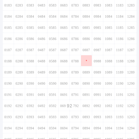
0183
0283
0383
0483
0583
0683
0783
0883
0983
1083
1183
1283
0184
0284
0384
0484
0584
0684
0784
0884
0984
1084
1184
1284
0185
0285
0385
0485
0585
0685
0785
0885
0985
1085
1185
1285
0186
0286
0386
0486
0586
0686
0786
0886
0986
1086
1186
1286
0187
0287
0387
0487
0587
0687
0787
0887
0987
1087
1187
1287
·
0188
0288
0388
0488
0588
0688
0788
0888
0988
1088
1188
1288
0189
0289
0389
0489
0589
0689
0789
0889
0989
1089
1189
1289
0190
0290
0390
0490
0590
0690
0790
0890
0990
1090
1190
1290
0191
0291
0391
0491
0591
0691
0791
0891
0991
1091
1191
1291
92
0192
0292
0392
0492
0592
0692
0792
0892
0992
1092
1192
1292
0193
0293
0393
0493
0593
0693
0793
0893
0993
1093
1193
1293
0194
0294
0394
0494
0594
0694
0794
0894
0994
1094
1194
1294