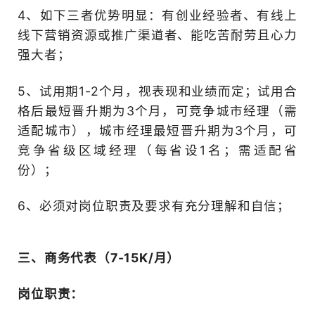
4、协助配合本城市经理（
城市经理（如有）的日常管
核；
岗位要求：
1、需能基本理解并认同Bloc
品(含BC众创、BC众投）、
念；
2、对互联网、区块链、元
有一定的认知；（是的，与
就在于认知)