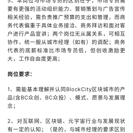
6、必须对岗位职责及要求有
三、商务代表（7-15K/月）
岗位职责：
1、在本城市（地区）发展
驻BlockCity，成为赞助
或同时加入BC众投；
2、发展各商协会、同乡会
业主委员会、公益组织