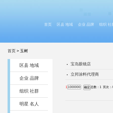
首页
区县 地域
企业 品牌
组织 社
首页
>
玉树
宝岛眼镜店
区县 地域
立邦涂料代理商
企业 品牌
1
总数：
1
页次：
确定
组织 社群
明星 名人