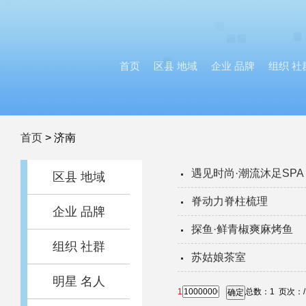
首页
区县 地域
企业 品牌
组织 社
首页
>
济南
遇见时尚·潮流沐足SPA
区县 地域
脊动力脊柱梳理
企业 品牌
探鱼·鲜青椒爽麻烤鱼
组织 社群
苏姑娘茶室
明星 名人
1
总数：
1
页次：
确定