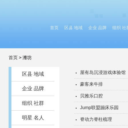
首页
区县 地域
企业 品牌
组织 社
首页
>
潍坊
屋有岛沉浸游戏体验馆
区县 地域
豪客来牛排
企业 品牌
贝雅乐口腔
组织 社群
Jump联盟蹦床乐园
明星 名人
脊动力脊柱梳理