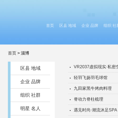
首页
区县 地域
企业 品牌
组织 社
首页
>
淄博
VR2037虚拟现实·私密
区县 地域
轻羽飞扬羽毛球馆
企业 品牌
九田家黑牛烤肉料理
组织 社群
脊动力脊柱梳理
明星 名人
遇见时尚·潮流沐足SPA