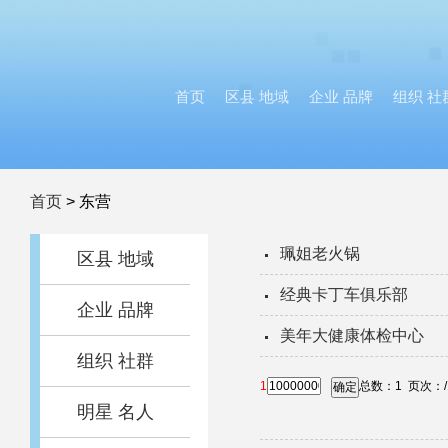
首页
区县 地域
企业 品牌
组织 社
首页
>
东营
珮姐老火锅
区县 地域
经典卡丁车俱乐部
企业 品牌
美年大健康体检中心
组织 社群
1
总数：
1
页次：
确定
明星 名人