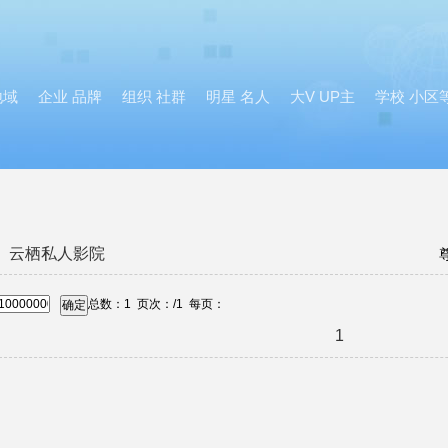
地域
企业 品牌
组织 社群
明星 名人
大V UP主
学校 小区
云栖私人影院
总数：
1
页次：
/1
每页：
确定
1