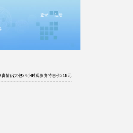
登录
注册
等
尊贵情侣大包24小时观影劵特惠价318元