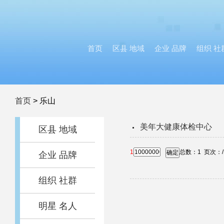
首页
区县 地域
企业 品牌
组织 社
首页
>
乐山
美年大健康体检中心
区县 地域
1
总数：
1
页次：
确定
企业 品牌
组织 社群
明星 名人