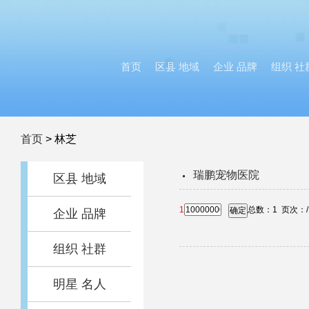
首页
区县 地域
企业 品牌
组织 社
首页
>
林芝
瑞鹏宠物医院
区县 地域
1
总数：
1
页次：
确定
企业 品牌
组织 社群
明星 名人