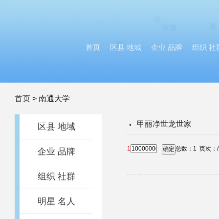
首页
区县 地域
企业 品牌
组织 社
首页
>
南通大学
甲丽净世龙世家
区县 地域
1
总数：
1
页次：
确定
企业 品牌
组织 社群
明星 名人