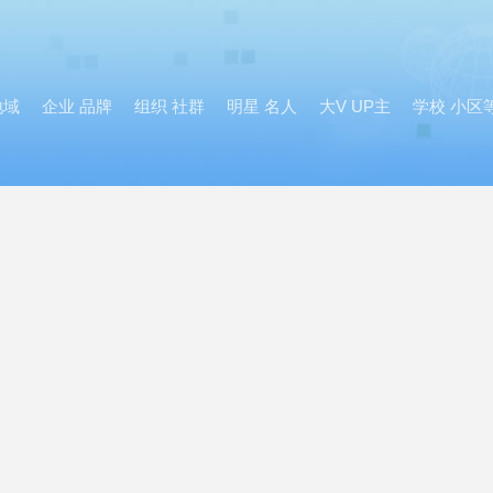
地域
企业 品牌
组织 社群
明星 名人
大V UP主
学校 小区