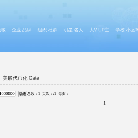
地域
企业 品牌
组织 社群
明星 名人
大V UP主
学校 小区
美股代币化 Gate
总数：
1
页次：
/1
每页：
确定
1