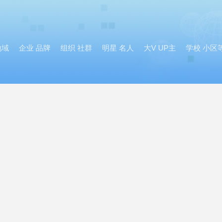
地域
企业 品牌
组织 社群
明星 名人
大V UP主
学校 小区