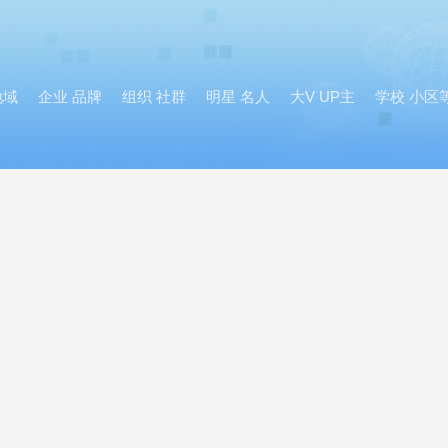
地域
企业 品牌
组织 社群
明星 名人
大V UP主
学校 小区