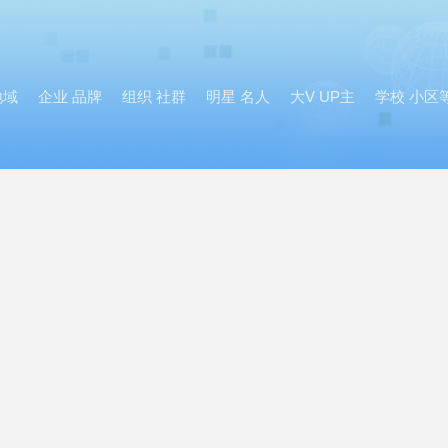
地域
企业 品牌
组织 社群
明星 名人
大V UP主
学校 小区