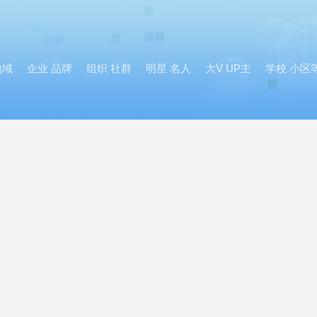
地域
企业 品牌
组织 社群
明星 名人
大V UP主
学校 小区