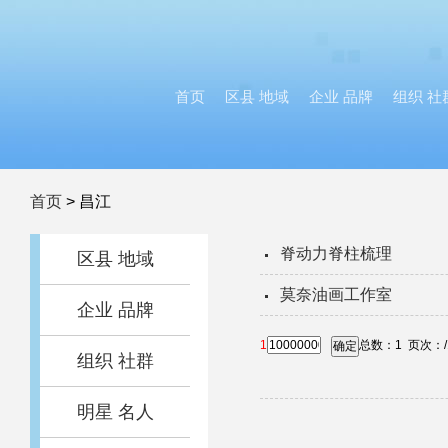
首页
区县 地域
企业 品牌
组织 社
首页
>
昌江
脊动力脊柱梳理
区县 地域
莫奈油画工作室
企业 品牌
1
总数：
1
页次：
确定
组织 社群
明星 名人