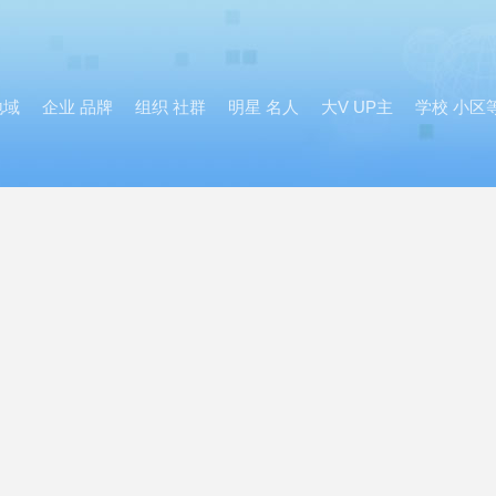
地域
企业 品牌
组织 社群
明星 名人
大V UP主
学校 小区