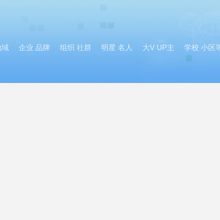
地域
企业 品牌
组织 社群
明星 名人
大V UP主
学校 小区