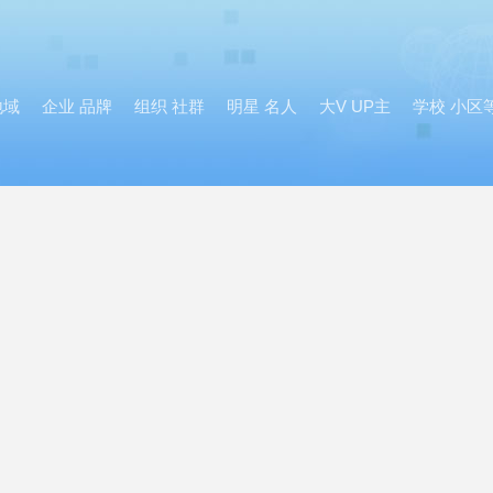
地域
企业 品牌
组织 社群
明星 名人
大V UP主
学校 小区