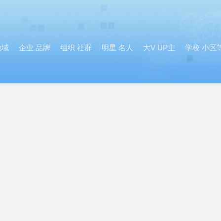
地域
企业 品牌
组织 社群
明星 名人
大V UP主
学校 小区