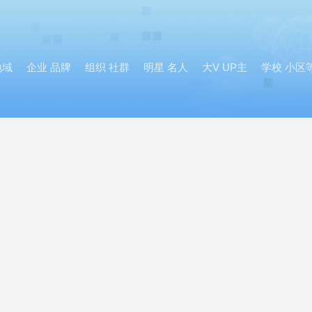
地域
企业 品牌
组织 社群
明星 名人
大V UP主
学校 小区