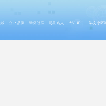
地域
企业 品牌
组织 社群
明星 名人
大V UP主
学校 小区