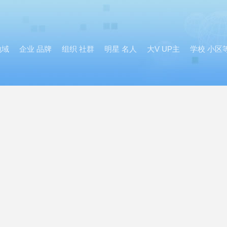
地域
企业 品牌
组织 社群
明星 名人
大V UP主
学校 小区