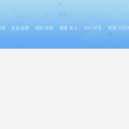
地域
企业 品牌
组织 社群
明星 名人
大V UP主
学校 小区