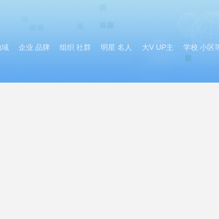
地域
企业 品牌
组织 社群
明星 名人
大V UP主
学校 小区