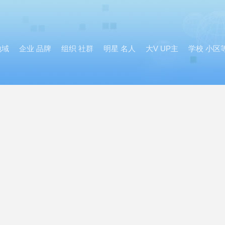
地域
企业 品牌
组织 社群
明星 名人
大V UP主
学校 小区