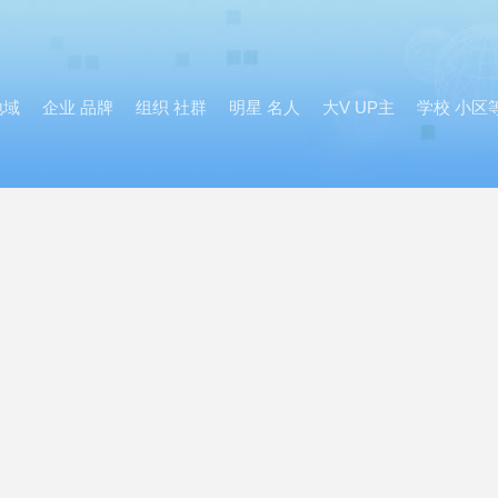
地域
企业 品牌
组织 社群
明星 名人
大V UP主
学校 小区