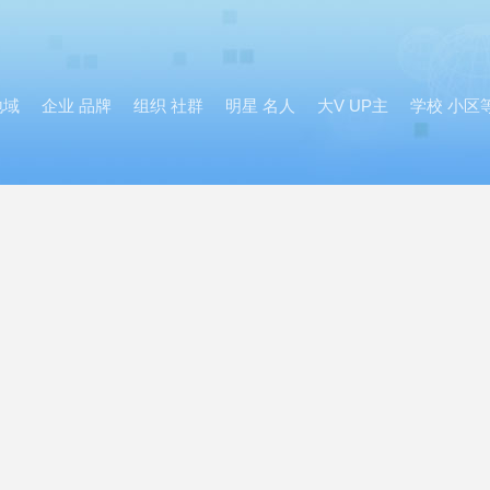
地域
企业 品牌
组织 社群
明星 名人
大V UP主
学校 小区