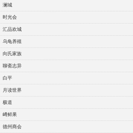
澜城
时光会
汇品欢城
乌龟养殖
向氏家族
聊斋志异
白平
月读世界
极道
嶟鲜果
德州商会