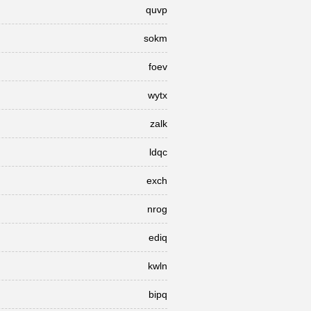
quvp
sokm
foev
wytx
zalk
ldqc
exch
nrog
ediq
kwln
bipq