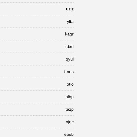
uzlz
ylta
kagr
zdxd
qyul
tmes
otlo
nlbp
tezp
njnc
epsb