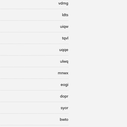
vdmg
ldts
uiqw
tqvl
uqqe
ulwq
mnwx
eogi
dopr
syor
bwto