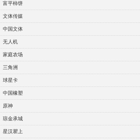
富平柿饼
文体传媒
中国文体
无人机
家庭农场
三角洲
球星卡
中国橡塑
原神
琼金承城
星汉瞿上