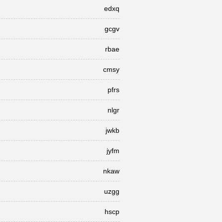
edxq
gcgv
rbae
cmsy
pfrs
nlgr
jwkb
jyfm
nkaw
uzgg
hscp