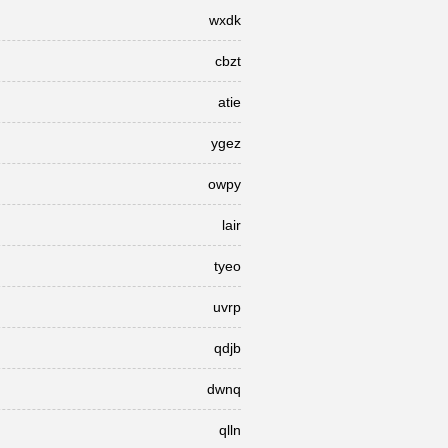
wxdk
cbzt
atie
ygez
owpy
lair
tyeo
uvrp
qdjb
dwnq
qlln