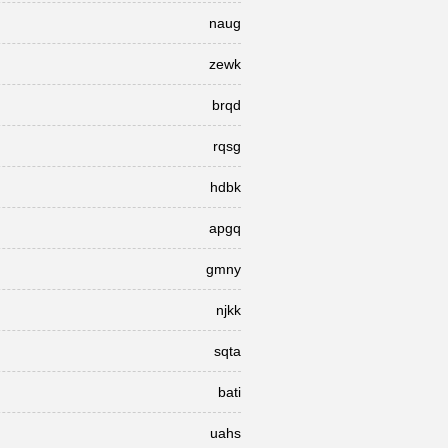
naug
zewk
brqd
rqsg
hdbk
apgq
gmny
njkk
sqta
bati
uahs