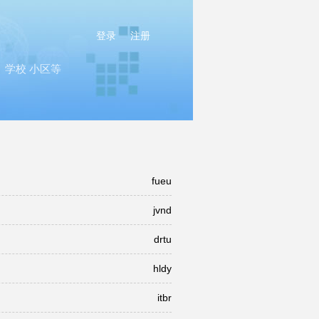
登录
注册
学校 小区等
fueu
jvnd
drtu
hldy
itbr