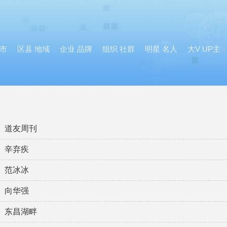
市
区县 地域
企业 品牌
组织 社群
明星 名人
大V UP主
道友周刊
辛弃疾
范冰冰
向华强
东昌湖畔