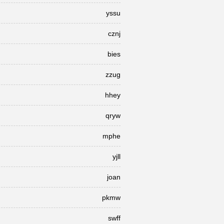
yssu
cznj
bies
zzug
hhey
qryw
mphe
yjll
joan
pkmw
swff