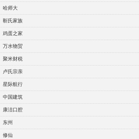
哈师大
靳氏家族
鸡蛋之家
万水物贸
聚米财税
卢氏宗亲
星际航行
中国建筑
康洁口腔
东州
修仙