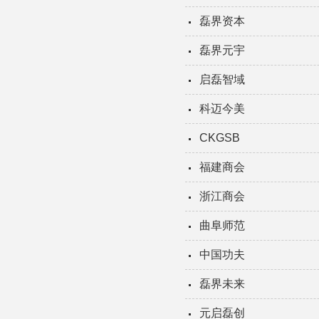
磊界资本
磊界元宇
启磊智域
科迈今美
CKGSB
福建商会
浙江商会
曲阜师范
中国功夫
磊界未来
元启磊创