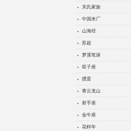
关氏家族
中国米厂
山海经
苏超
梦溪笔谈
双子座
掼蛋
青云龙山
射手座
金牛座
花样年