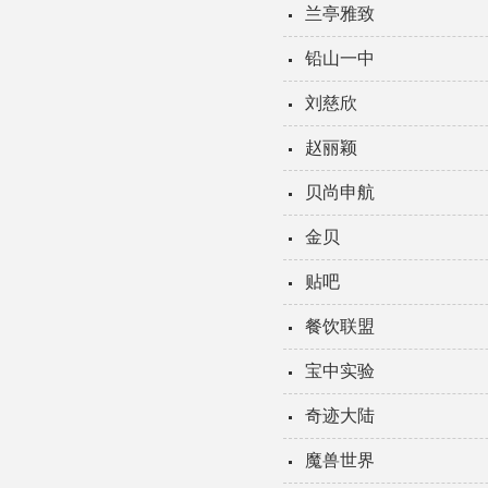
兰亭雅致
铅山一中
刘慈欣
赵丽颖
贝尚申航
金贝
贴吧
餐饮联盟
宝中实验
奇迹大陆
魔兽世界