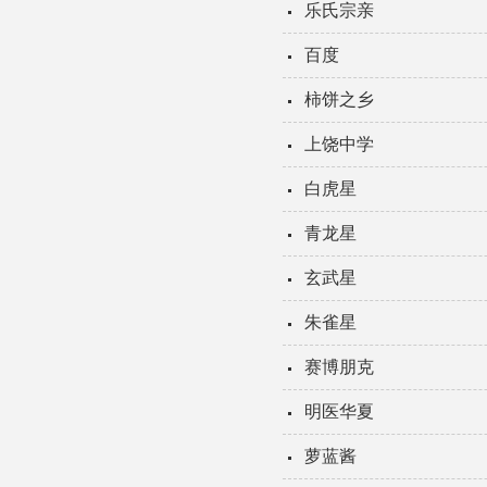
乐氏宗亲
百度
柿饼之乡
上饶中学
白虎星
青龙星
玄武星
朱雀星
赛博朋克
明医华夏
萝蓝酱