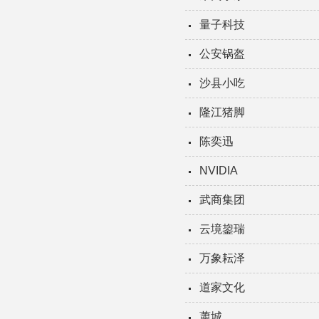
量子科技
公安锅盔
沙县小吃
隆江猪脚
陈奕迅
NVIDIA
武商集团
云境鋆瑞
万象耘泽
道家文化
蕭城