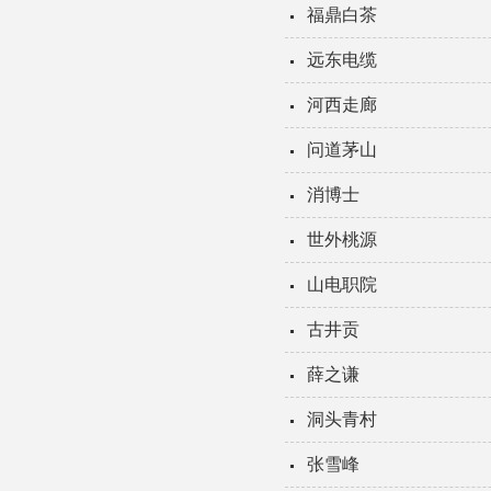
福鼎白茶
远东电缆
河西走廊
问道茅山
消博士
世外桃源
山电职院
古井贡
薛之谦
洞头青村
张雪峰