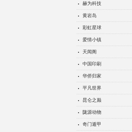
赫为科技
黄岩岛
彩虹星球
爱情小镇
天闻阁
中国印刷
华侨归家
平凡世界
昆仑之巅
陇源动物
奇门遁甲