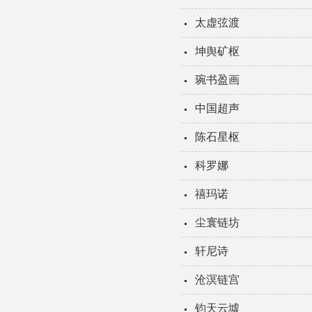
太虚弦渡
坤舆矿枢
琬书盈画
中国超声
陈石星枢
科罗娜
禧玛诺
尘寰链坊
轩尼诗
沧溟链宫
钧天云墟