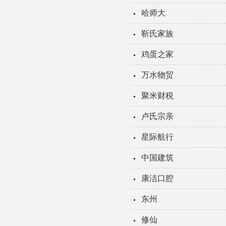
哈师大
靳氏家族
鸡蛋之家
万水物贸
聚米财税
卢氏宗亲
星际航行
中国建筑
康洁口腔
东州
修仙