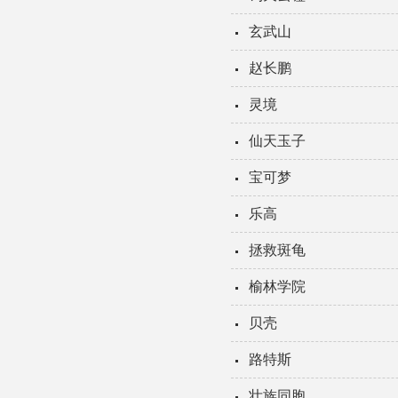
玄武山
赵长鹏
灵境
仙天玉子
宝可梦
乐高
拯救斑龟
榆林学院
贝壳
路特斯
壮族同胞