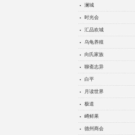
澜城
时光会
汇品欢城
乌龟养殖
向氏家族
聊斋志异
白平
月读世界
极道
嶟鲜果
德州商会