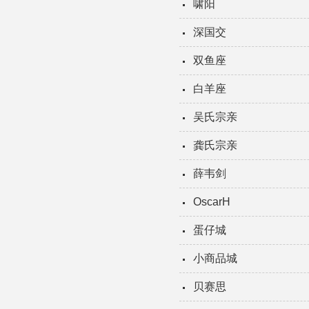
啸阳
深国交
双鱼座
白羊座
吴氏宗亲
龚氏宗亲
薛韦剑
OscarH
蛋仔城
小商品城
贝赛思